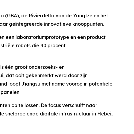
rea (GBA), de Rivierdelta van de Yangtze en het
naar geïntegreerde innovatieve knooppunten.
ssen een laboratoriumprototype en een product
triële robots die 40 procent
als één groot onderzoeks- en
i, dat ooit gekenmerkt werd door zijn
land loopt Jiangsu met name voorop in potentiële
epanelen.
nten op te lossen. De focus verschuift naar
 snelgroeiende digitale infrastructuur in Hebei,