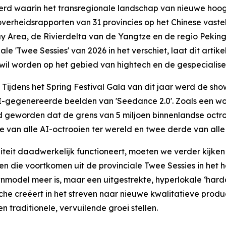
d waarin het transregionale landschap van nieuwe hoog
erheidsrapporten van 31 provincies op het Chinese vastelan
y Area, de Rivierdelta van de Yangtze en de regio Peking-
e 'Twee Sessies' van 2026 in het verschiet, laat dit artike
wil worden op het gebied van hightech en de gespecialisee
dens het Spring Festival Gala van dit jaar werd de show
-gegenereerde beelden van 'Seedance 2.0'. Zoals een woo
d geworden dat de grens van 5 miljoen binnenlandse octro
e van alle AI-octrooien ter wereld en twee derde van alle
iteit daadwerkelijk functioneert, moeten we verder kijken
 die voortkomen uit de provinciale Twee Sessies in het he
model meer is, maar een uitgestrekte, hyperlokale ‘hardco
he creëert in het streven naar nieuwe kwalitatieve produ
n traditionele, vervuilende groei stellen.