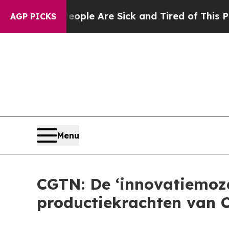
n: “People Are Sick and Tired of This Politics o
AGP PICKS
Menu
CGTN: De ‘innovatiemoza
productiekrachten van 