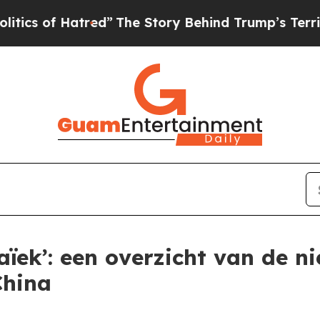
f Hatred”
The Story Behind Trump’s Terrible Appr
ïek’: een overzicht van de 
China