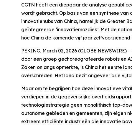
CGTN heeft een diepgaande analyse gepubliceer
wordt gebracht. Op basis van een synthese van ov
innovatiehubs van China, namelijk de Greater Ba
geïntegreerde ‘innovatiemozaïek’. Met de national
hoe China de komende vijf jaar zelfvoorzienend 
PEKING, March 02, 2026 (GLOBE NEWSWIRE) -- Tij
door een groep gechoreografeerde robots en AI
Zaken onlangs opmerkte, is China het eerste lan
overschreden. Het land bezit ongeveer drie vijfd
Maar om te begrijpen hoe deze innovatieve vital
verdiepen in de gegevensrijke overheidsrapporten
technologiestrategie geen monolithisch top-down
autonome gebieden en gemeenten, zijn eigen nic
extreem efficiënte industrieën die innovatie bove