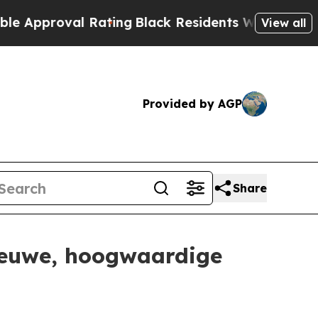
oval Rating
Black Residents Warned of Abusive C
View all
Provided by AGP
Share
nieuwe, hoogwaardige