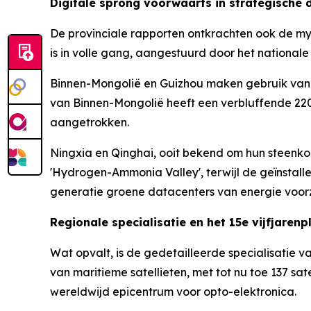
Digitale sprong voorwaarts in strategische
De provinciale rapporten ontkrachten ook de myt
is in volle gang, aangestuurd door het nationale 
Binnen-Mongolië en Guizhou maken gebruik van 
van Binnen-Mongolië heeft een verbluffende 22
aangetrokken.
Ningxia en Qinghai, ooit bekend om hun steenkoo
'Hydrogen-Ammonia Valley', terwijl de geïnstal
generatie groene datacenters van energie voorz
Regionale specialisatie en het 15e vijfjarenp
Wat opvalt, is de gedetailleerde specialisatie va
van maritieme satellieten, met tot nu toe 137 sa
wereldwijd epicentrum voor opto-elektronica.