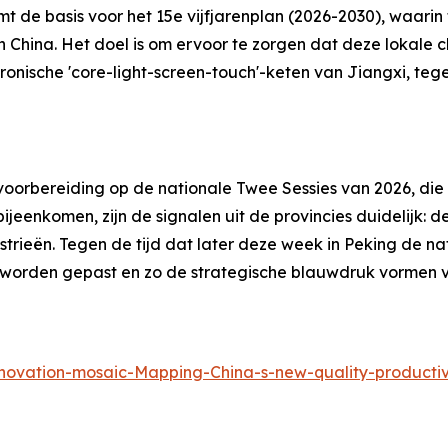
rmt de basis voor het 15e vijfjarenplan (2026-2030), waar
 China. Het doel is om ervoor te zorgen dat deze lokale c
nische 'core-light-screen-touch'-keten van Jiangxi, tege
voorbereiding op de nationale Twee Sessies van 2026, die
bijeenkomen, zijn de signalen uit de provincies duidelijk: 
trieën. Tegen de tijd dat later deze week in Peking de n
aar worden gepast en zo de strategische blauwdruk vormen
novation-mosaic-Mapping-China-s-new-quality-producti