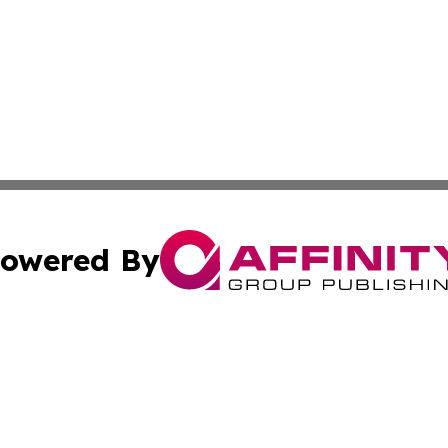
owered By
ubmit Press Release
Terms & Conditions
Copyright/DMCA
nc. dba Affinity Group Publishing & Guam Entertainment Da
Cookie Settings / Your Privacy Choices