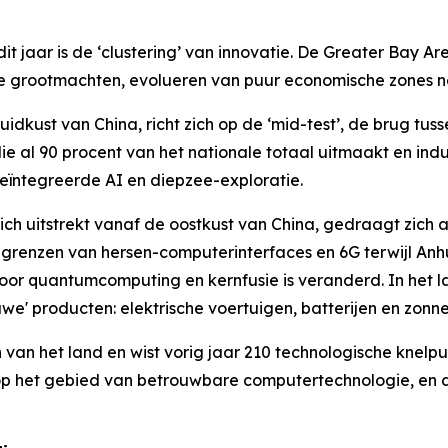
t jaar is de ‘clustering’ van innovatie. De Greater Bay A
nele grootmachten, evolueren van puur economische zones 
dkust van China, richt zich op de ‘mid-test’, de brug tu
 al 90 procent van het nationale totaal uitmaakt en indus
eïntegreerde AI en diepzee-exploratie.
ich uitstrekt vanaf de oostkust van China, gedraagt zich 
grenzen van hersen-computerinterfaces en 6G terwijl Anhu
 voor quantumcomputing en kernfusie is veranderd. In het 
uwe' producten: elektrische voertuigen, batterijen en zonn
n van het land en wist vorig jaar 210 technologische knelpu
op het gebied van betrouwbare computertechnologie, en de