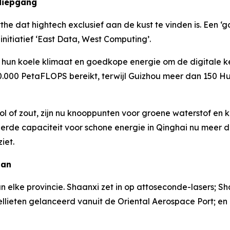
 diepgang
he dat hightech exclusief aan de kust te vinden is. Een 
initiatief ‘East Data, West Computing’.
hun koele klimaat en goedkope energie om de digitale ke
0.000 PetaFLOPS bereikt, terwijl Guizhou meer dan 150 H
l of zout, zijn nu knooppunten voor groene waterstof en 
leerde capaciteit voor schone energie in Qinghai nu meer
iet.
lan
n elke provincie. Shaanxi zet in op attoseconde-lasers; Sh
tellieten gelanceerd vanuit de Oriental Aerospace Port; en 