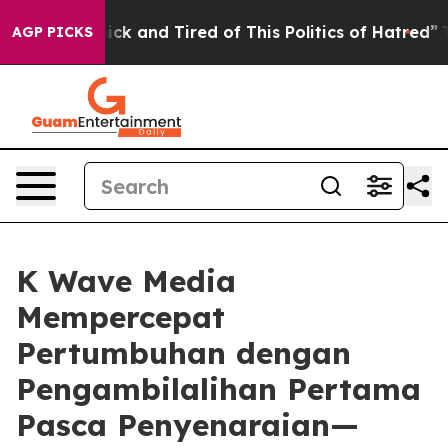
 Are Sick and Tired of This Politics of Hatred”
The Sto
AGP PICKS
K Wave Media
Mempercepat
Pertumbuhan dengan
Pengambilalihan Pertama
Pasca Penyenaraian—